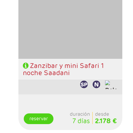
- Salidas: Diarias
- Ruta: Stone Town 1 noche, Sadani 1 noche y
playas de Zanzibar 3 noches (ampliables)
- Categoría hotelera: A elección del cliente
- Régimen: Pensión completa en safari y de
libre elección en Zanzibar
Zanzibar y mini Safari 1
noche Saadani
duración
desde
reservar
7 días
2.178 €