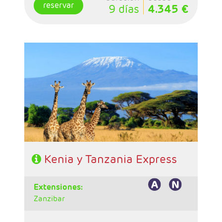
reservar
9 días
4.345 €
- Salidas: Sábados
- Ruta: 2n Amboseli, 1n Arusha, 1n Karatu y 2n
Serengeti.
- Régimen: Pensión completa en el safari.
- A destacar: Visados electrónico antes de la
salida del viaje.
Kenia y Tanzania Express
extensiones:
Zanzibar