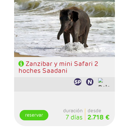
- Salidas: Diarias
- Ruta: Stone Town 1 noche, Sadani 2 noche y
playas de Zanzibar 2 noches (ampliables)
- Categoría hotelera: A elección del cliente
- Régimen: Pensión completa en safari y de
libre elección en Zanzibar
Zanzibar y mini Safari 2
hoches Saadani
duración
desde
reservar
7 días
2.718 €