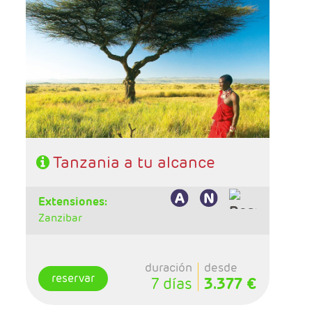
- Salidas:Martes y sábados
- Ruta: 1 noche Tarangire, 2 noches serengeti
y 1 noche Karatu
- Régimen: Pensión completa
Tanzania a tu alcance
extensiones:
Zanzibar
duración
desde
reservar
7 días
3.377 €