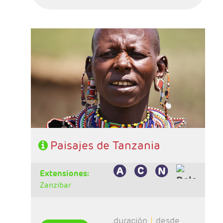
- Salidas: Martes
- Ruta: 2 noche Lake Manyara, 2 noches
Serengeti, 1 noche Ngorongoro
- Régimen: Pensión completa
Paisajes de Tanzania
extensiones:
Zanzibar
duración
desde