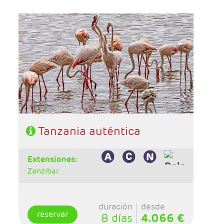
- Salidas: Martes
- Ruta: 1noche Campamento Masai, 1 noche
Tarangire, 2n Serengeti, 1 noche Ngorongoro
- Régimen: Pensión completa
- A destacar: Visado a la entrada del país.
Tanzania auténtica
extensiones:
Zanzibar
duración
desde
reservar
8 días
4.066 €