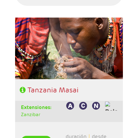
- Salidas: Martes
- Ruta: 1n Poblado Masai 1n Tarangire, 2n
Serengeti, 2n Karatu.
- Régimen: Pensión completa
Tanzania Masai
extensiones:
Zanzibar
duración
desde