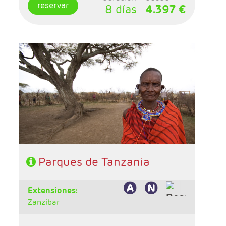
reservar
8 días
4.397 €
- Salidas: Sábados
- Ruta: 1 noche Tarangire, 2 noches Serengeti,
2 noches Karatu, 1 noche Lake Eyasi y 1 noche
Lake Manyara
- Régimen: Pensión completa
Parques de Tanzania
extensiones:
Zanzibar