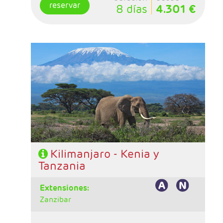
reservar
8 días
4.301 €
- Salidas: Sábados
- Ruta: 2n Amboseli, 1n Arusha, 1n Karatu, 2n
Serengeti y 1n Tarangire
- Régimen: Pensión completa en el safari.
- A destacar: Visados electrónico antes de la
salida del viaje.
Kilimanjaro - Kenia y
Tanzania
extensiones:
Zanzibar