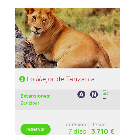
- Salidas:Martes
- Ruta: 1 noche Karatu, 2n Serengeti,1n
Tarangire
- Régimen: Pensión completa
- A destacar: Visado a la entrada del país.
Lo Mejor de Tanzania
extensiones:
Zanzibar
duración
desde
reservar
7 días
3.710 €