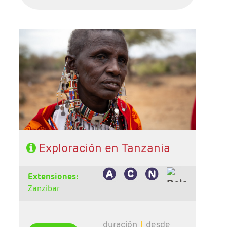
- Salidas: Sábados
- Ruta: 1n Tarangire, 2n Serengeti, 2 n
Karatu/Ngorongoro
- Régimen: Pensión completa
Exploración en Tanzania
extensiones:
Zanzibar
duración
desde