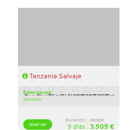
- Salidas:Martes según calendario
- Ruta: 1 noche Arusha, 1n Tarangire, 1n
Ngorongoro, 2n Serengeti, 1n Karatu
- Régimen: Pensión completa
- A destacar: Visado a la entrada del país.
Tanzania Salvaje
extensiones:
Zanzibar
duración
desde
reservar
9 días
3.505 €