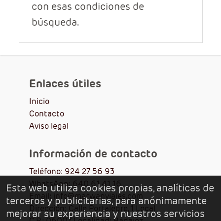
con esas condiciones de
búsqueda.
Enlaces útiles
Inicio
Contacto
Aviso legal
Información de contacto
Teléfono: 924 27 56 93
WhatsApp: 640 61 41 16
Esta web utiliza cookies propias, analíticas de
Email: info@marwanviajes.com
terceros y publicitarias, para anónimamente
Dirección: Calle Portalegre, 1 Local
mejorar su experiencia y nuestros servicios
C.P.: 06007 Localidad: Badajoz