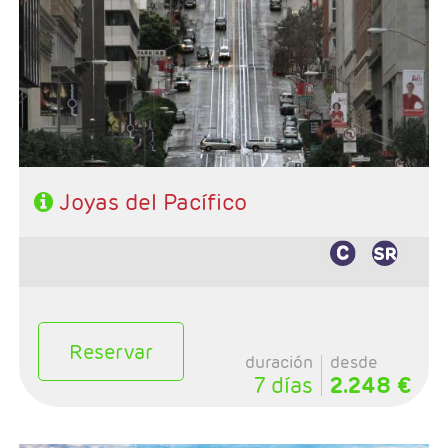
- Ruta: San Francisco - Monterey - Carmel - Lompoc -
Santa Bárbara - Los Angeles
- Categoría hotelera: 3*- 4*
- Régimen: Alojamiento y desayuno
Joyas del Pacífico
Reservar
duración
desde
7 días
2.248 €