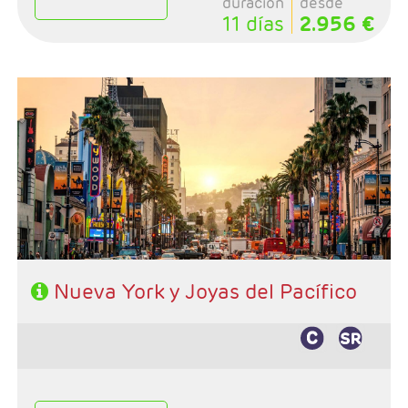
duración
desde
11 días
2.956 €
- Salidas: Lunes
- Ruta: 3 noches (ampliables) Nueva York adelantando
fecha de salida, 2 noches S.Francisco, 1 Lompoc y 2 Los
Angeles
- Categoría hotelera: A su elección en N.York y Primera
en Circuito
- Régimen: A su elección en N.York y En circuito: AD
Nueva York y Joyas del Pacífico