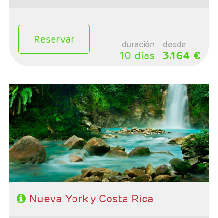
Reservar
duración
desde
10 días
3.164 €
- Salidas: Diarias
- Ruta: 4 noches (ampliables) Nueva York + 7 noches
Costa Rica
- Categoría hotelera: A su elección
- Régimen: A su elección
- A destacar: Incluye traslados y Alto y Bajo Manhatan
Nueva York y Costa Rica