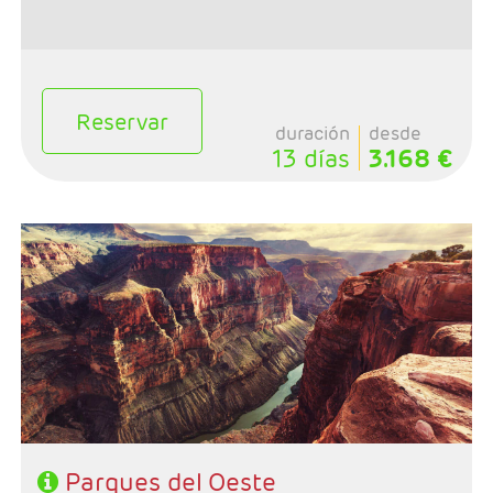
Reservar
duración
desde
13 días
3.168 €
- Salida: Miercoles
- Ruta: Los Angeles - Grand Canyon - Monument Valley
- Page - antelope - Bryce Canyon - Zion - Las Vegas
- Categoría hotelera: Standard
- Régimen: Alojamiento y desayuno
Parques del Oeste