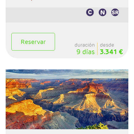
Reservar
duración
desde
9 días
3.341 €
- Salida: Viernes
- Ruta: Los Angeles - Grand Canyon - Las Vegas -
Mammoth Lakes o Fresno - Yosemite - San Francisco
- Categoría hotelera: 3*- 4*
- Régimen: Alojamiento y desayuno