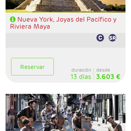
circuito: AD
Nueva York, Joyas del Pacífico y
Riviera Maya
Reservar
duración
desde
13 días
3.603 €
- Salida: Lunes
- Ruta: Chicago - Indianapolis - Nashville - Memphis -
New Orleans
- Categoría hotelera: 3*- 4*
- Régimen: Alojamiento y desayuno