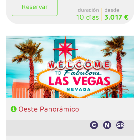
Reservar
duración
desde
10 días
3.017 €
- Salida: Lunes
- Ruta: Las Vegas - Fresno - Yosemite - San Francisco -
Monterey - Lompoc - Santa Bárbara - Los Angeles
- Categoría hotelera: 3*- 4*
- Régimen: Alojamiento y desayuno
Oeste Panorámico