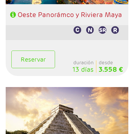
Oeste Panorámco y Riviera Maya
Reservar
duración
desde
13 días
3.558 €
- Salidas: Lunes
- Ruta: 3 noches (ampliables) Nueva York adelantando
fecha de salida, 2 noches S.Francisco, 1 Lompoc y 2 Los
Angeles
Extensión a Rivera Maya 3 noches o más
- Categoría hotelera: A su elección en N.York , Primera
en Circuito y de libre elección en Riviera Maya
- Régimen: De su elección en N.York y Rivera M.y En