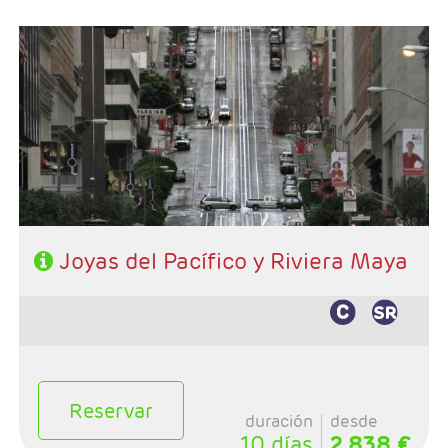
- Salida: Jueves
- Ruta: San Francisco - Monterey - Carmel - Lompoc -
Santa Bárbara - Los Angeles
- Categoría hotelera: 3*- 4*
- Régimen: Alojamiento y desayuno
- Extensión a Riviera Maya
Joyas del Pacífico y Riviera Maya
Reservar
duración
desde
10 días
2.838 €