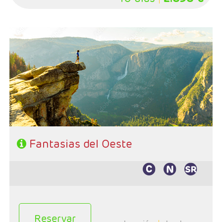
- Salida: Sábados
- Ruta: Los Angeles - Grand Canyon - Las Vegas -
Fresno o Mammoth Lakes - Yosemite - San Francisco -
Monterey - Carmel - Lompoc - Santa Bárbara - Los
angeles
- Categoría hotelera: 3*- 4*
- Régimen: Alojamiento y desayuno en circuito (7
desayunos)
Fantasias del Oeste
Reservar