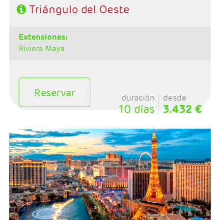
Triángulo del Oeste
extensiones:
Riviera Maya
Reservar
duración
desde
10 días
3.432 €
- Salida: Lunes
- Ruta: Las Vegas - Fresno - Yosemite - San Francisco -
Monterey - Lompoc - Santa Bárbara - Los Angeles -
Riviera Maya
- Categoría hotelera: 3*- 4*
- Régimen: Alojamiento y desayuno en circuito