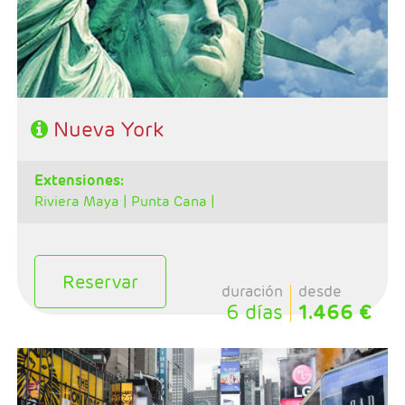
- A destacar: Incluye traslados y Alto y Bajo Manhatan
Nueva York
extensiones:
Riviera Maya |
Punta Cana |
Reservar
duración
desde
6 días
1.466 €
- Salida: Jueves de Junio a Octubre
- 5 noches de estancia
- Régimen: Alojamiento