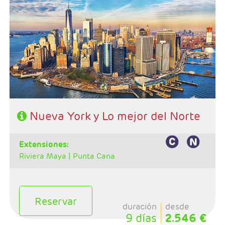
- Salidas: Martes
- Ruta: Nueva York - Philadelphia - Washington -
Niagara - Nueva York (posibilidad de ampliar noches)
- Categoría hotelera: Circuito 4* y hotel de su elección
en Nueva York
- Régimen: Alojamiento y desayuno en circuito y solo
alojamiento en Nueva York
- Nota: Consultar suplemento en fechas de Navidad
Nueva York y Lo mejor del Norte
extensiones:
Riviera Maya |
Punta Cana
Reservar
duración
desde
9 días
2.546 €