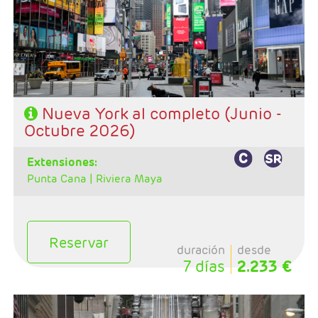
- Visitas incluidas (Contrastes, Alto y Bajo Manhattan y
Washington
- Hotel: Sheraton New York Times Square
Nueva York al completo (Junio -
Octubre 2026)
extensiones:
Punta Cana |
Riviera Maya
Reservar
duración
desde
7 días
2.233 €
- Salida: Jueves