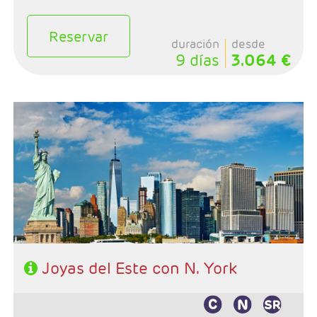
Reservar
duración
desde
9 días
3.064 €
- Salida: Jueves
- Ruta: Nueva York - Philadelphia - Washintong -
Niagara - Boston - Newport - Nueva York
- Categoría hotelera: 3*- 4*
- Régimen: Alojamiento y desayuno
Joyas del Este con N. York