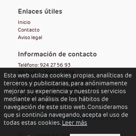
Enlaces útiles
Inicio
Contacto
Aviso legal
Información de contacto
Teléfono: 924 27 56 93
WhatsApp: 640 61 41 16
Esta web utiliza cookies propias, analíticas de
Email: info@marwanviajes.com
terceros y publicitarias, para anónimamente
Dirección: Calle Portalegre, 1 Local
mejorar su experiencia y nuestros servicios
C.P.: 06007 Localidad: Badajoz
mediante el análisis de los hábitos de
© 2020 Marwan Viajes
navegación de este sitio web. Consideramos
que si continúa navegando, acepta el uso de
todas estas cookies.
Leer más