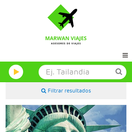
Inicio
Marwan Grandes Viajes
Filtrar resultados
Contacto
Aviso legal
- Salidas: Diarias
- Ruta: 4 noches (ampliables) Nueva York
- Categoría hotelera: A su elección
- Régimen: A su elección