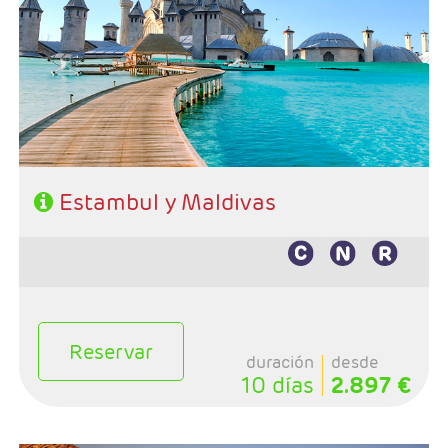
- Ruta: 3 noches Estambul y de libre eleccióm en
Maldivas
- Categoría hotelera: Primera, Primera Superior,
Semilujo y Lujo
- Régimen: Según programa
Estambul y Maldivas
Reservar
duración
desde
10 días
2.897 €