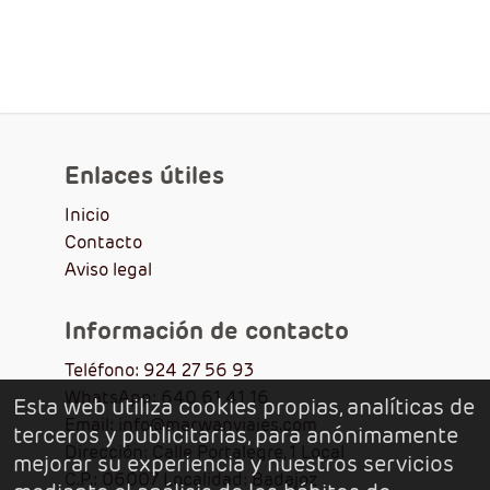
Enlaces útiles
Inicio
Contacto
Aviso legal
Información de contacto
Teléfono: 924 27 56 93
WhatsApp: 640 61 41 16
Esta web utiliza cookies propias, analíticas de
Email: info@marwanviajes.com
terceros y publicitarias, para anónimamente
Dirección: Calle Portalegre, 1 Local
mejorar su experiencia y nuestros servicios
C.P.: 06007 Localidad: Badajoz