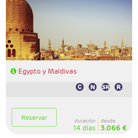
Salidas:Martes
Ruta: 4 noches Cairo, 3 noches crucero y 4 noches
(ampliables) en Maldivas
Hoteles y régimen Egipto: 5 y 5 Lujo / AD en Cairo y PC
en crucero
En Maldivas: A elección
Visado incluido en el precio
Pago directo en destinos: 35 Euros propinas
Egypto y Maldivas
Reservar
duración
desde
14 días
3.066 €