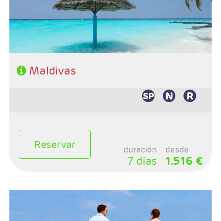
- Régimen: A elección del cliente
Maldivas
Reservar
duración
desde
7 días
1.516 €
- Duración: Número de noches elegido
- Salidas: Diarias
- Ruta: Maldivas, 5 noches o más