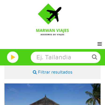
Inicio
Marwan Grandes Viajes
Filtrar resultados
Contacto
Aviso legal
- Duración: Número de noches elegido
- Salidas: Diarias
- Ruta: Maldivas, 5 noches o más
- Categoría hotelera: A elección del cliente