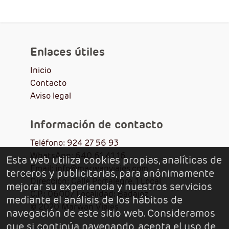
Enlaces útiles
Inicio
Contacto
Aviso legal
Información de contacto
Teléfono: 924 27 56 93
WhatsApp: 640 61 41 16
Esta web utiliza cookies propias, analíticas de
Email: info@marwanviajes.com
terceros y publicitarias, para anónimamente
Dirección: Calle Portalegre, 1 Local
mejorar su experiencia y nuestros servicios
C.P.: 06007 Localidad: Badajoz
mediante el análisis de los hábitos de
© 2020 Marwan Viajes
navegación de este sitio web. Consideramos
que si continúa navegando, acepta el uso de