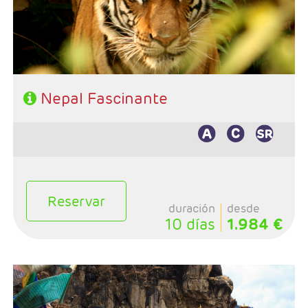
- Régimen: 7 desayunos. 3 almuerzos y 2 cenas
Características
Nepal Fascinante
Reservar
duración
desde
10 días
1.984 €
- Salidas: Diarias (incluye 2 días de treking)
- Ruta: 2 noche Kathmandu, 2 noches Treking, 2n
Pokhara, 2 noches P:N: Chitwan y 1 noche Kathmandu