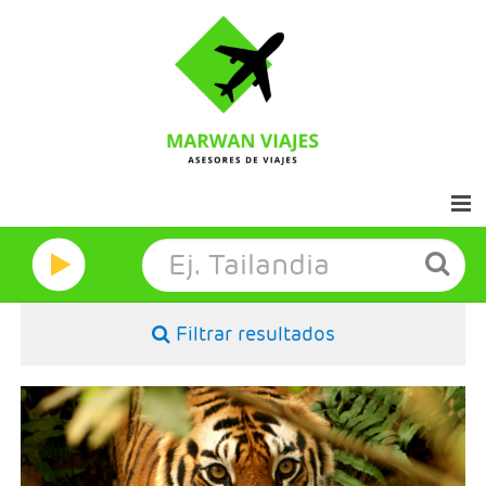
Inicio
Marwan Grandes Viajes
Filtrar resultados
Contacto
Aviso legal
- Salidas: Sábados
- Ruta: 1 noche Kathmandu, 2 noches P,N, Chitwan, 2n
Pokhara y 2 noches Kathmandu
- Categoría hotelera: Primera, Primera Superior y deluxe