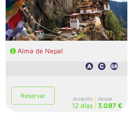
- Categoría hotelera: Única
- Régimen: 9 desayunos. 7 almuerzos y 4 cenas
Alma de Nepal
Reservar
duración
desde
12 días
3.087 €