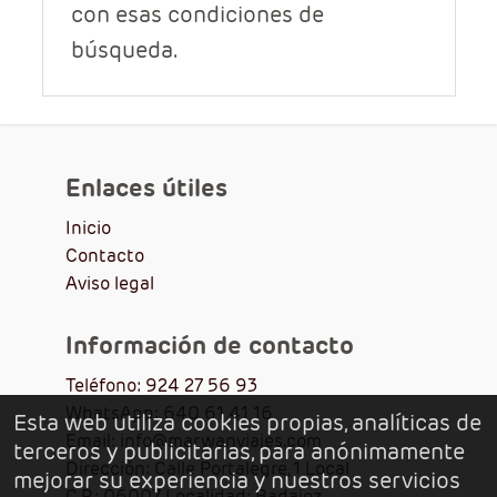
con esas condiciones de
búsqueda.
Enlaces útiles
Inicio
Contacto
Aviso legal
Información de contacto
Teléfono: 924 27 56 93
WhatsApp: 640 61 41 16
Esta web utiliza cookies propias, analíticas de
Email: info@marwanviajes.com
terceros y publicitarias, para anónimamente
Dirección: Calle Portalegre, 1 Local
mejorar su experiencia y nuestros servicios
C.P.: 06007 Localidad: Badajoz