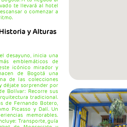
ado te llevará al hotel
 descansar o comenzar a
ritmo.
 Historia y Alturas
l desayuno, inicia una
s más emblemáticos de
este icónico mirador y
 hacen de Bogotá una
na de las colecciones
 déjate sorprender por
de Bolívar: Recorre sus
arquitectura tradicional.
s de Fernando Botero,
omo Picasso y Dalí. Un
periencias memorables.
ncluye: Transporte, guía
icket de Monserrate y