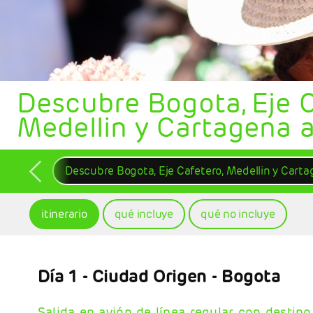
Descubre Bogota, Eje C
Medellin y Cartagena 
Descubre Bogota, Eje Cafetero, Medellin y Cart
itinerario
qué incluye
qué no incluye
Día 1
- Ciudad Origen - Bogota
Salida en avión de línea regular con destino