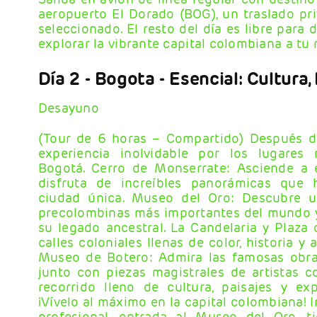
aeropuerto El Dorado (BOG), un traslado priv
seleccionado. El resto del día es libre para
explorar la vibrante capital colombiana a tu 
Día 2
- Bogota
- Esencial: Cultura,
Desayuno
(Tour de 6 horas – Compartido) Después de
experiencia inolvidable por los lugare
Bogotá. Cerro de Monserrate: Asciende a 
disfruta de increíbles panorámicas que
ciudad única. Museo del Oro: Descubre u
precolombinas más importantes del mundo y
su legado ancestral. La Candelaria y Plaza 
calles coloniales llenas de color, historia y 
Museo de Botero: Admira las famosas obra
junto con piezas magistrales de artistas c
recorrido lleno de cultura, paisajes y ex
¡Vívelo al máximo en la capital colombiana! I
profesional, entrada al Museo del Oro, t