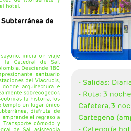
el hotel.
 Subterránea de
ayuno, inicia un viaje
r la Catedral de Sal,
olombia. Desciende 180
mpresionante santuario
taciones del Viacrucis,
- Salidas: Diari
, donde arquitectura e
realmente sobrecogedor.
- Ruta: 3 noch
ubrirás la historia, los
Cafetera, 3 no
e templo un lugar único
ubterránea, disfruta de
Cartegena (amp
o emprende el regreso a
e: Transporte cómodo y
- Categoría hot
dral de Sal, asistencia