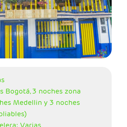
as
es Bogotá, 3 noches zona
ches Medellin y 3 noches
liables)
elera: Varias