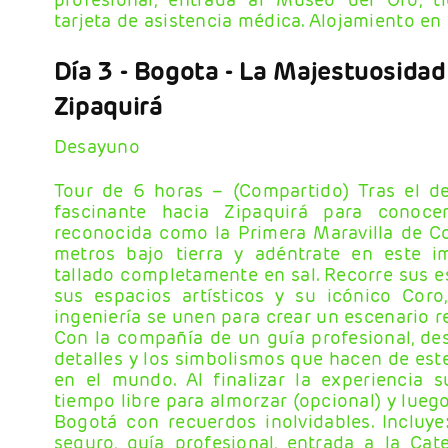
tarjeta de asistencia médica. Alojamiento en 
Día 3
- Bogota
- La Majestuosidad
Zipaquirá
Desayuno
Tour de 6 horas – (Compartido) Tras el des
fascinante hacia Zipaquirá para conoce
reconocida como la Primera Maravilla de C
metros bajo tierra y adéntrate en este i
tallado completamente en sal. Recorre sus es
sus espacios artísticos y su icónico Coro
ingeniería se unen para crear un escenario 
Con la compañía de un guía profesional, desc
detalles y los simbolismos que hacen de est
en el mundo. Al finalizar la experiencia s
tiempo libre para almorzar (opcional) y lueg
Bogotá con recuerdos inolvidables. Incluy
seguro, guía profesional, entrada a la Cate