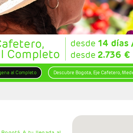
afetero,
desde
14 días 
al Completo
desde
2.736 €
agena al Completo
Descubre Bogota, Eje Cafetero, Medel
 Bogotá. A tu llegada al