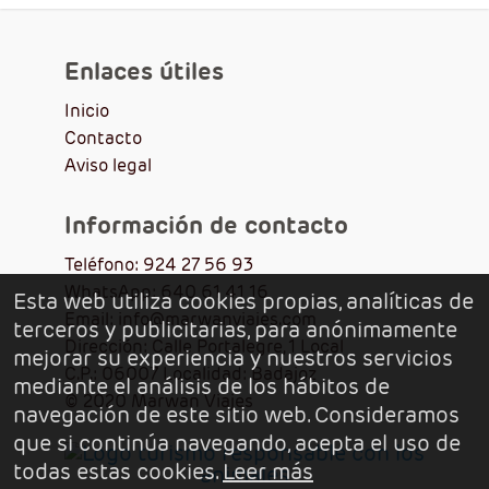
Enlaces útiles
Inicio
Contacto
Aviso legal
Información de contacto
Teléfono: 924 27 56 93
WhatsApp: 640 61 41 16
Esta web utiliza cookies propias, analíticas de
Email: info@marwanviajes.com
terceros y publicitarias, para anónimamente
Dirección: Calle Portalegre, 1 Local
mejorar su experiencia y nuestros servicios
C.P.: 06007 Localidad: Badajoz
mediante el análisis de los hábitos de
© 2020 Marwan Viajes
navegación de este sitio web. Consideramos
que si continúa navegando, acepta el uso de
todas estas cookies.
Leer más