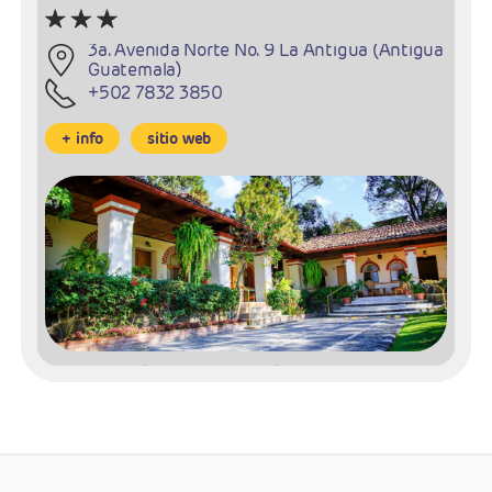
3a. Avenida Norte No. 9 La Antigua (Antigua
Guatemala)
+502 7832 3850
+ info
sitio web
Hotel Regis (Santiago Atitlán)
3ª. Avenida 3-47 zona 2 Panajachel (Lago
Atitlan)
+ (502) 2244-0800