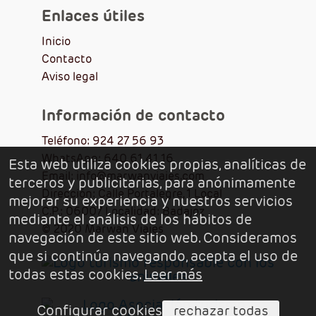
Enlaces útiles
+ info
sitio web
Inicio
Contacto
Aviso legal
Información de contacto
Teléfono: 924 27 56 93
WhatsApp: 640 61 41 16
Esta web utiliza cookies propias, analíticas de
Hotel Stofella Guatemala (Guatemala)
Email: info@marwanviajes.com
terceros y publicitarias, para anónimamente
Dirección: Calle Portalegre, 1 Local
mejorar su experiencia y nuestros servicios
C.P.: 06007 Localidad: Badajoz
2 Avenida 12-28 (Ciudad de Guatemala)
mediante el análisis de los hábitos de
© 2020 Marwan Viajes
navegación de este sitio web. Consideramos
+502 2410 8600
que si continúa navegando, acepta el uso de
+ info
sitio web
todas estas cookies.
Leer más
Configurar cookies
rechazar todas