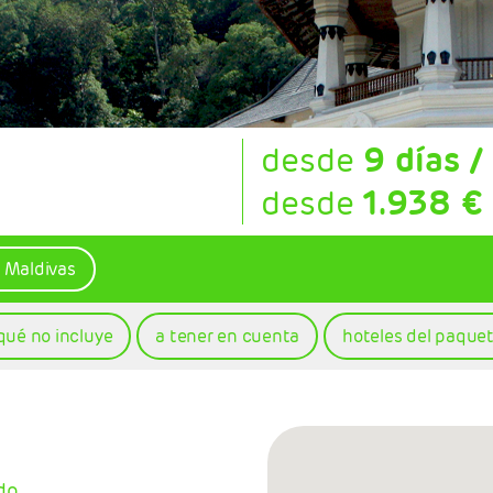
desde
9 días /
desde
1.938 €
y Maldivas
qué no incluye
a tener en cuenta
hoteles del paque
do.