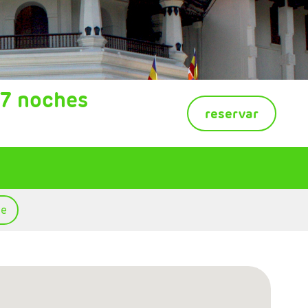
 7 noches
reservar
te