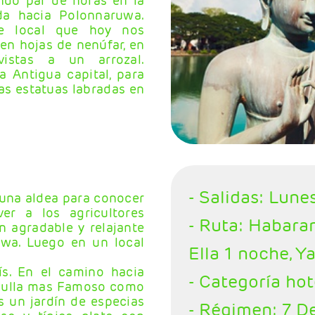
ndo par de horas en la
ida hacia Polonnaruwa.
e local que hoy nos
en hojas de nenúfar, en
vistas a un arrozal.
 Antigua capital, para
las estatuas labradas en
- Salidas: Lune
 una aldea para conocer
ver a los agricultores
- Ruta: Habara
n agradable y relajante
wa. Luego en un local
Ella 1 noche, Y
aís. En el camino hacia
- Categoría hot
mbulla mas Famoso como
s un jardín de especias
- Régimen: 7 D