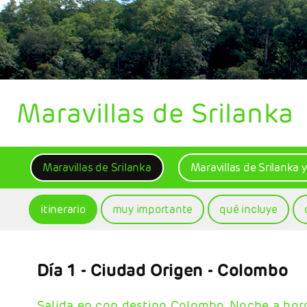
Maravillas de Srilanka
Maravillas de Srilanka
Maravillas de Srilanka 
itinerario
muy importante
qué incluye
Día 1
- Ciudad Origen - Colombo
Salida en con destino Colombo. Noche a bor