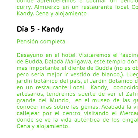
donde aprenderemos a cocinar un delicio
curry. Almuerzo en un restaurante local. C
Kandy. Cena y alojamiento
Día 5
- Kandy
Pensión completa
Desayuno en el hotel. Visitaremos el fasci
de Budda, Dalada Maligawa, este templo dond
mas importante, el diente de Budda (no es ob
pero seria mejor ir vestido de blanco,). Lue
jardín botánico del país, el Jardin Botanico
en un restaurante Local. Kandy, conocido
artesanos, tendremos suerte de ver el Zafir
grande del Mundo, en el museo de las g
conocer más sobre las gemas. Acabada la vi
callejear por el centro, visitando el Merc
donde se ve la vida auténtica de los cingal
Cena y alojamiento.