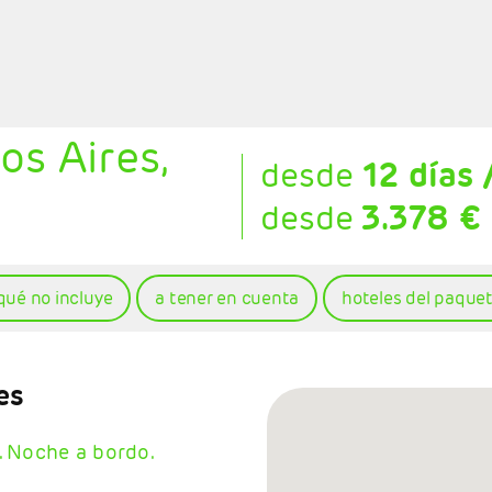
s Aires,
desde
12 días 
desde
3.378 €
qué no incluye
a tener en cuenta
hoteles del paque
es
. Noche a bordo.