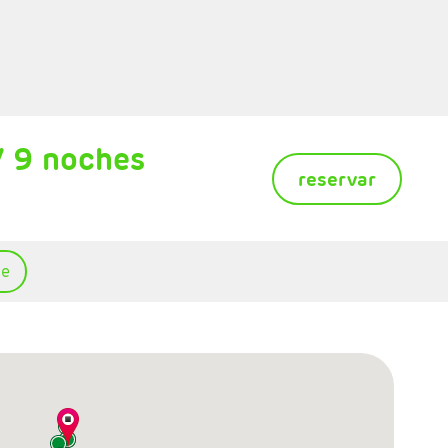
/ 9 noches
reservar
te