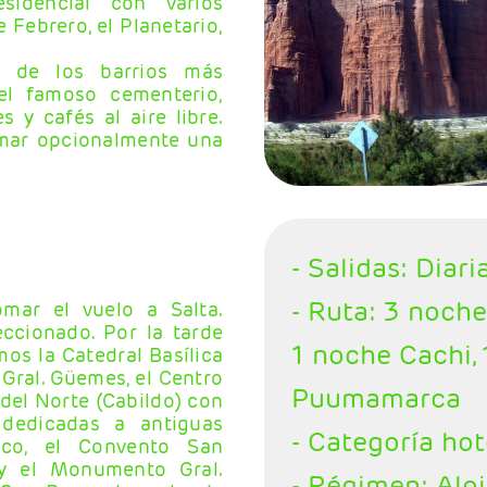
sidencial con varios
 Febrero, el Planetario,
o de los barrios más
el famoso cementerio,
 y cafés al aire libre.
omar opcionalmente una
- Salidas: Diari
- Ruta: 3 noche
mar el vuelo a Salta.
eccionado. Por la tarde
1 noche Cachi,
mos la Catedral Basílica
Gral. Güemes, el Centro
Puumamarca
 del Norte (Cabildo) con
 dedicadas a antiguas
- Categoría hot
isco, el Convento San
 y el Monumento Gral.
- Régimen: Alo