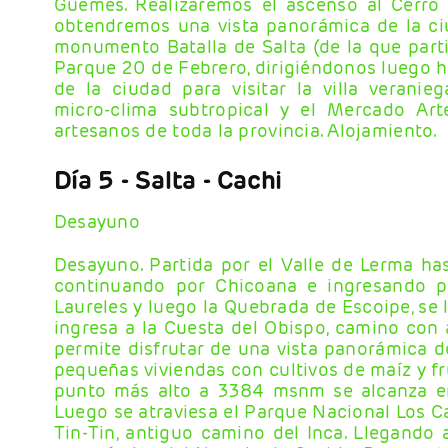
Güemes. Realizaremos el ascenso al Cerro
obtendremos una vista panorámica de la ci
monumento Batalla de Salta (de la que parti
Parque 20 de Febrero, dirigiéndonos luego h
de la ciudad para visitar la villa verani
micro-clima subtropical y el Mercado Ar
artesanos de toda la provincia. Alojamiento.
Día 5
- Salta - Cachi
Desayuno
Desayuno. Partida por el Valle de Lerma hast
continuando por Chicoana e ingresando p
Laureles y luego la Quebrada de Escoipe, se l
ingresa a la Cuesta del Obispo, camino con
permite disfrutar de una vista panorámica d
pequeñas viviendas con cultivos de maíz y fru
punto más alto a 3384 msnm se alcanza en
Luego se atraviesa el Parque Nacional Los C
Tin-Tin, antiguo camino del Inca. Llegando