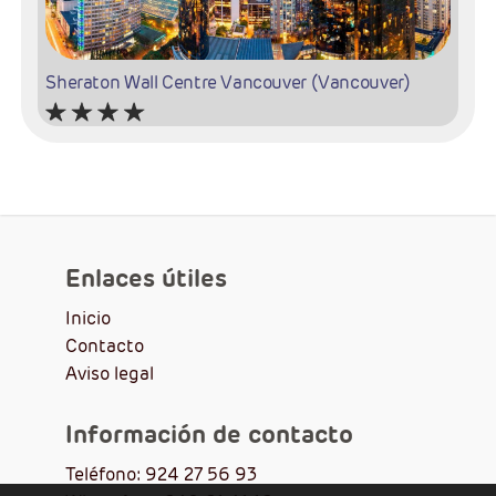
Sheraton Wall Centre Vancouver (Vancouver)
1000 Burrard St, Vancouver, BC V6Z 2R9
(Vancouver)
+1 604-331-1000
+ info
sitio web
Enlaces útiles
Inicio
Contacto
Aviso legal
Información de contacto
Banff Aspen Lodge (Banff)
Teléfono: 924 27 56 93